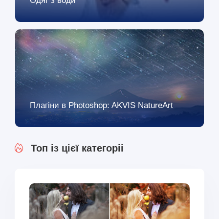
Одяг з води
Плагіни в Photoshop: AKVIS NatureArt
Топ із цієї категоріі