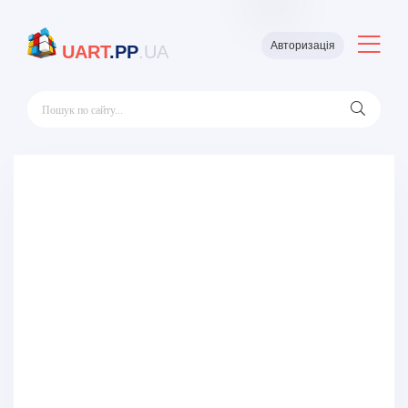
Авторизація
UART
.PP
.UA