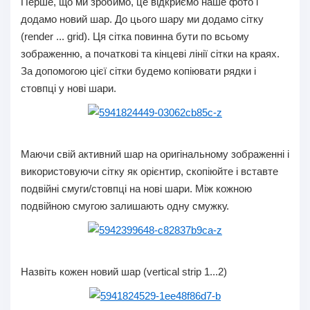
Перше, що ми зробимо, це відкриємо наше фото і
додамо новий шар. До цього шару ми додамо сітку
(render ... grid). Ця сітка повинна бути по всьому
зображенню, а початкові та кінцеві лінії сітки на краях.
За допомогою цієї сітки будемо копіювати рядки і
стовпці у нові шари.
Маючи свій активний шар на оригінальному зображенні і
використовуючи сітку як орієнтир, скопіюйте і вставте
подвійні смуги/стовпці на нові шари. Між кожною
подвійною смугою залишають одну смужку.
Назвіть кожен новий шар (vertical strip 1...2)