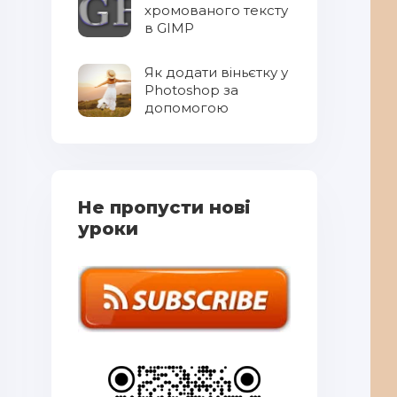
хромованого тексту
в GIMP
Як додати віньєтку у
Photoshop за
допомогою
градієнтів
Не пропусти нові
уроки