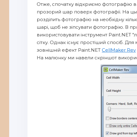
Отже, спочатку відкриємо фотографію в 
прозорий шар поверх фотографії. На цьо
розділить фотографію на необхідну кіль
шарі, щоб не зіпсувати фотографію. В п
використовувати інструмент Paint.NET "
сітку. Однак існує простіший спосіб. Д
зовнішній ефект Paint.NET
CellMaker Rev
На малюнку ми навели скріншот викори