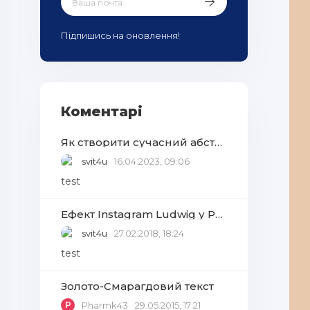
Підпишись на оновлення!
Коментарі
Як створити сучасний абстрактний фон із геометричних фігур у Adobe Photoshop
svit4u
16.04.2023, 09:06
test
Ефект Instagram Ludwig у Photoshop
svit4u
27.02.2018, 18:24
test
Золото-Смарагдовий текст
P
Pharmk43
29.05.2015, 17:21