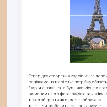
Тепер для створення кадрів ми за допом
виділяємо на шарі сітка потрібну област
"чарівна паличка" в будь-яке місце в пот
активним шар з фотографією та копіюєм
тепер зберегти як окреме зображення, 
так, як ми зробили на малюнку нижче.