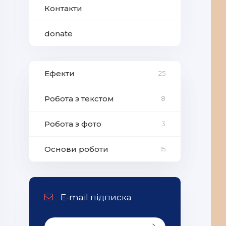
Контакти
donate
Ефекти
25
Робота з текстом
8
Робота з фото
3
Основи роботи
15
E-mail підписка