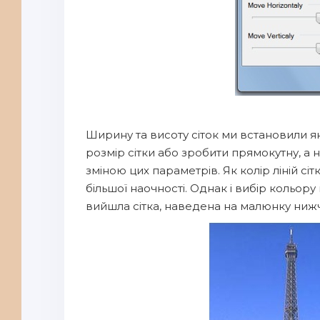
Ширину та висоту сіток ми встановили як
розмір сітки або зробити прямокутну, а 
зміною цих параметрів. Як колір ліній с
більшої наочності. Однак і вибір кольору
вийшла сітка, наведена на малюнку ниж