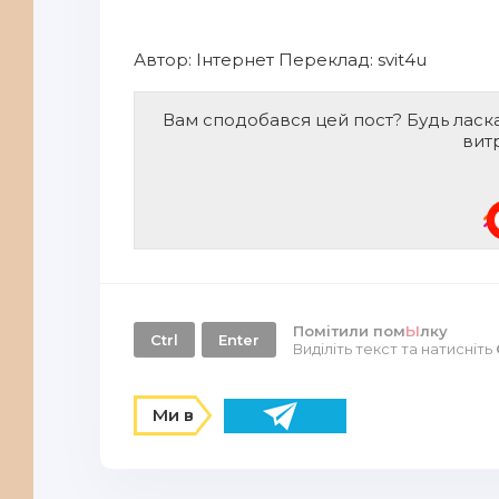
Автор:
Інтернет
Переклад: svit4u
Вам сподобався цей пост? Будь ласк
вит
Помітили пом
Ы
лку
Ctrl
Enter
Виділіть текст та натисніть
Ми в