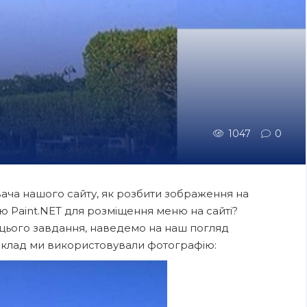
1047
0
ача нашого сайту, як розбити зображення на
ою Paint.NET для розміщення меню на сайті?
я цього завдання, наведемо на наш погляд
иклад ми використовували фотографію: