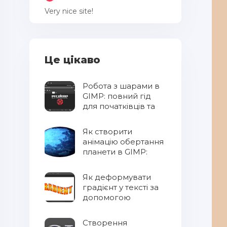
Very nice site!
Це цікаво
Робота з шарами в
GIMP: повний гід
для початківців та
професіоналів
Як створити
анімацію обертання
планети в GIMP:
повний гід по
фільтру Spinning
Як деформувати
Globe
градієнт у тексті за
допомогою
Photoshop
Створення