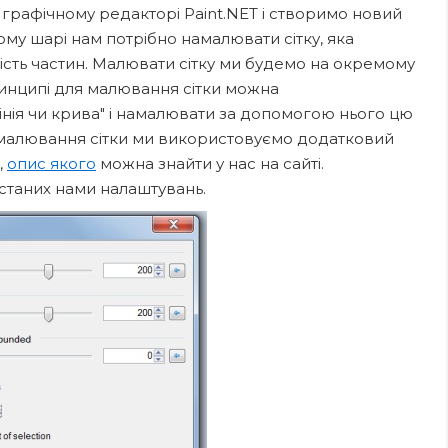
графічному редакторі Paint.NET і створимо новий
му шарі нам потрібно намалювати сітку, яка
кість частин. Малювати сітку ми будемо на окремому
ринципі для малювання сітки можна
лінія чи крива" і намалювати за допомогою нього цю
ля малювання сітки ми використовуємо додатковий
,
опис якого
можна знайти у нас на сайті.
станих нами налаштувань.