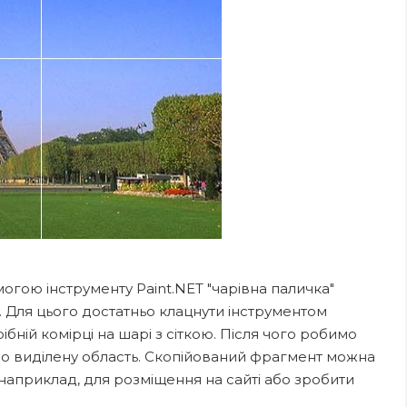
огою інструменту Paint.NET "чарівна паличка"
ь. Для цього достатньо клацнути інструментом
рібній комірці на шарі з сіткою. Після чого робимо
о виділену область. Скопійований фрагмент можна
наприклад, для розміщення на сайті або зробити