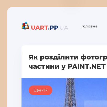
Головна
UART
.PP
.UA
Як розділити фотог
частини у PAINT.NET
Ефекти