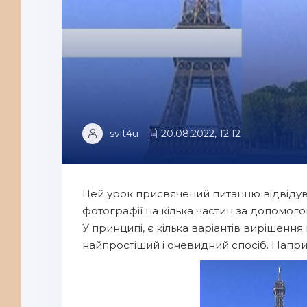
svit4u
20.08.2022, 12:12
Цей урок присвячений питанню відвідув
фотографії на кілька частин за допомог
У принципі, є кілька варіантів вирішенн
найпростіший і очевидний спосіб. Напр