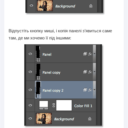
Відпустіть кнопку миші, і копія панелі з’явиться саме
там, де ми хочемо її під іншими: