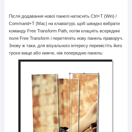
Після додавання нової панелі натисніть Ctrl+T (Win) /
Command+T (Mac) на клавіатурі, щоб швидко вибрати
команду Free Transform Path, потім клацніть всередині
поля Free Transform і перетягніть нову панель праворуч.
Знову ж таки, для візуального інтересу перемістіть його
трохи вище або нижче, ніж попередню панель: