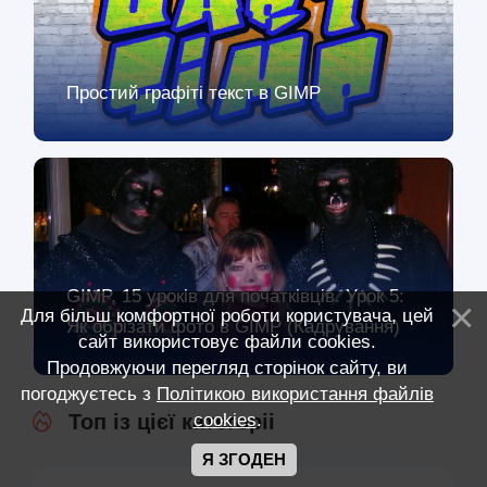
Простий графіті текст в GIMP
GIMP. 15 уроків для початківців. Урок 5:
Для більш комфортної роботи користувача, цей
Як обрізати фото в GIMP (Кадрування)
сайт використовує файли cookies.
Продовжуючи перегляд сторінок сайту, ви
погоджуєтесь з
Політикою використання файлів
cookies
.
Топ із цієї категоріі
Я ЗГОДЕН