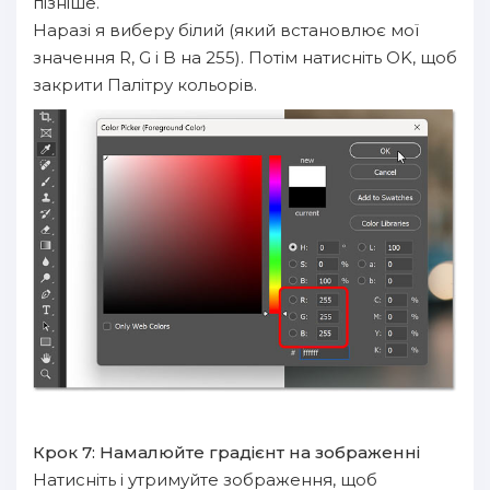
пізніше.
Наразі я виберу білий (який встановлює мої
значення R, G і B на 255). Потім натисніть OK, щоб
закрити Палітру кольорів.
Крок 7: Намалюйте градієнт на зображенні
Натисніть і утримуйте зображення, щоб