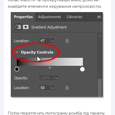
знайдете елементи керування непрозорістю.
Потім перетягніть піктограму ромба під панель