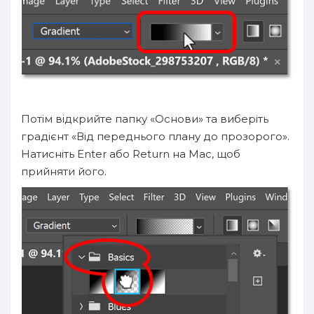
Потім відкрийте папку «Основи» та виберіть
градієнт «Від переднього плану до прозорого».
Натисніть Enter або Return на Mac, щоб
прийняти його.