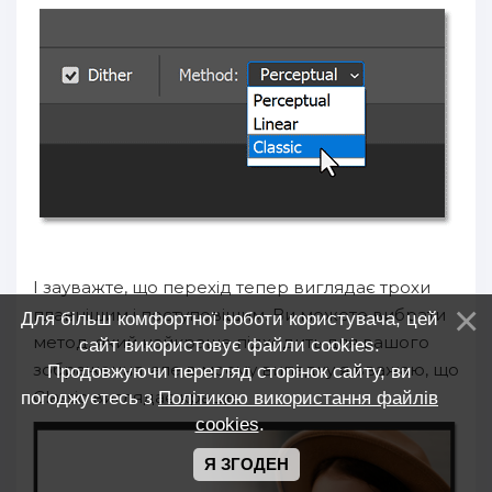
І зауважте, що перехід тепер виглядає трохи
плавнішим і поступовішим. Ви можете вибрати
Для більш комфортної роботи користувача, цей
метод, який найкраще підходить для вашого
сайт використовує файли cookies.
зображення, але в моєму випадку я вважаю, що
Продовжуючи перегляд сторінок сайту, ви
Classic виглядає краще.
погоджуєтесь з
Політикою використання файлів
cookies
.
Я ЗГОДЕН