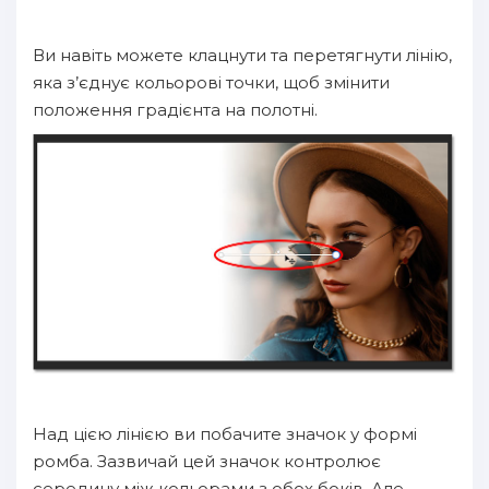
Ви навіть можете клацнути та перетягнути лінію,
яка з’єднує кольорові точки, щоб змінити
положення градієнта на полотні.
Над цією лінією ви побачите значок у формі
ромба. Зазвичай цей значок контролює
середину між кольорами з обох боків. Але