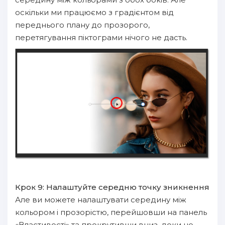
оскільки ми працюємо з градієнтом від
переднього плану до прозорого,
перетягування піктограми нічого не дасть.
Крок 9: Налаштуйте середню точку зникнення
Але ви можете налаштувати середину між
кольором і прозорістю, перейшовши на панель
«Властивості» та прокрутивши вниз, доки не