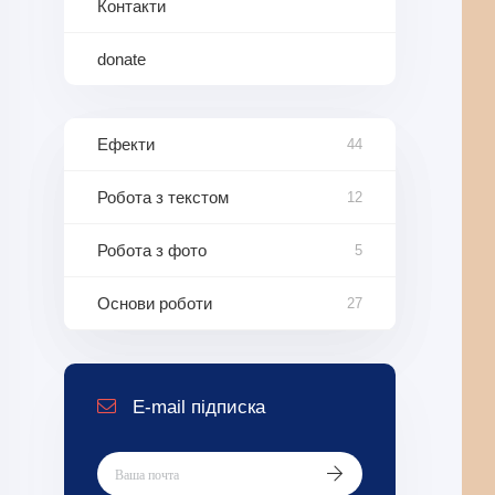
Контакти
donate
Ефекти
44
Робота з текстом
12
Робота з фото
5
Основи роботи
27
E-mail підписка