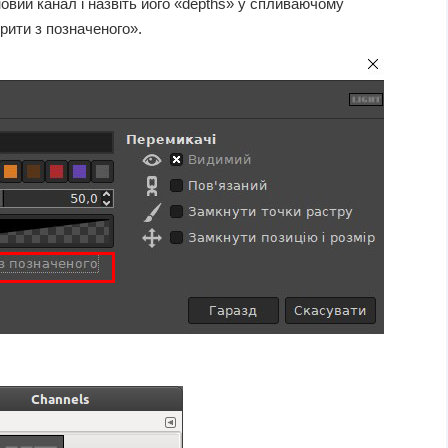
овий канал і назвіть його «depths» у спливаючому
рити з позначеного».