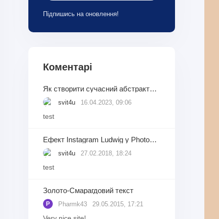
Підпишись на оновлення!
Коментарі
Як створити сучасний абстрактний фон із геометричних фігур у Adobe Photoshop
svit4u
16.04.2023, 09:06
test
Ефект Instagram Ludwig у Photoshop
svit4u
27.02.2018, 18:24
test
Золото-Смарагдовий текст
Pharmk43
29.05.2015, 17:21
P
Very nice site!