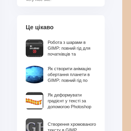
Це цікаво
Робота з шарами в
GIMP: повний гід для
початківців та
професіоналів
Як створити анімацію
обертання планети в
GIMP: повний гід по
фільтру Spinning Globe
Як деформувати
градієнт у тексті за
допомогою Photoshop
Створення хромованого
тексту в GIMP