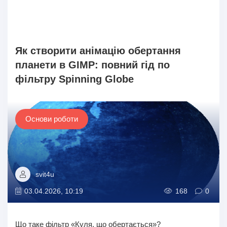
Як створити анімацію обертання
планети в GIMP: повний гід по
фільтру Spinning Globe
Основи роботи
svit4u
03.04.2026, 10:19
168
0
Що таке фільтр «Куля, що обертається»?