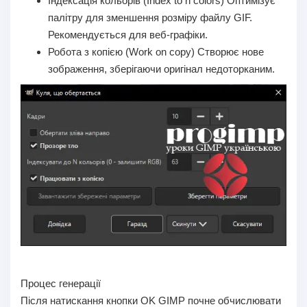
Індексація кольорів (Index to n colors)
Оптимізує
палітру для зменшення розміру файлу GIF.
Рекомендується для веб-графіки.
Робота з копією (Work on copy)
Створює нове
зображення, зберігаючи оригінал недоторканим.
Процес генерації
Після натискання кнопки OK GIMP почне обчислювати