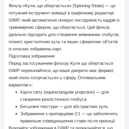
Фільтр «Куля, що обертається» (Spinning Globe) — це
потужний інструмент анімації в графічному редакторі
GIMP, який автоматично генерує послідовність кадрів із
тривимірною сферою, що обертається. Цей фільтр
ідеально підходить для створення анімованих глобусів,
планет, кристалічних куль та інших сферичних об'єктів
із плоских зображень-карт.
Підготовка зображення
Перед застосуванням фільтру Куля що обертається
GIMP переконайтеся, що ваше джерело має формат,
який легко «згортається» у сферу. Оптимальним
варіантом є:
Карти світу (equirectangular projection) — для
створення реалістичного глобуса
Бесшовні текстури — для абстрактних куль
Зображення з пропорціями 2:1 — це забезпечить
правильне співвідношення сторін після проєкції
Відкрийте зображення в GIMP та переконайтеся, що