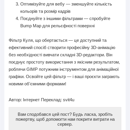
Оптимізуйте для вебу — зменшуйте кількість
кольорів та розмір кадрів
Поєднуйте з іншими фільтрами — спробуйте
Bump Map для рельєфності поверхні
Фільтр Куля, що обертається — це доступний та
ефективний спосіб створити професійну 3D-анімацію
без необхідності вивчати складні 3D-редактори. Він
поєднує простоту використання з якісним результатом,
роблячи GIMP потужним інструментом для анімаційної
графіки. Освойте цей фільтр — і ваші проєкти заграють
новими об'ємними формами!
Автор:
Інтернет
Переклад: svit4u
Вам сподобався цей пост? Будь ласка, зробіть
пожертву, щоб допомогти нам покрити витрати на
сервер.