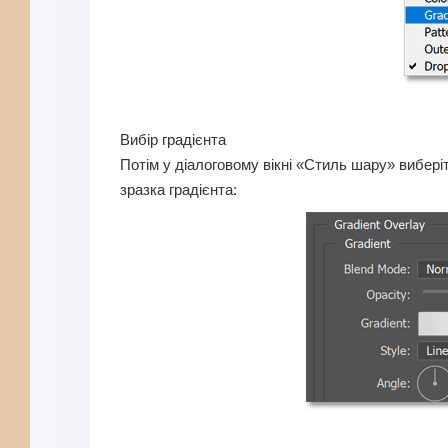
Вибір градієнта
Потім у діалоговому вікні «Стиль шару» вибері
зразка градієнта: