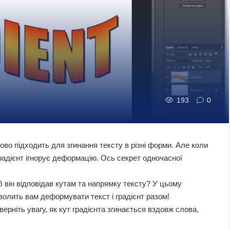
193
0
во підходить для згинання тексту в різні форми. Але коли
радієнт ігнорує деформацію. Ось секрет одночасної
 він відповідав кутам та напрямку тексту? У цьому
волить вам деформувати текст і градієнт разом!
ерніть увагу, як кут градієнта згинається вздовж слова,