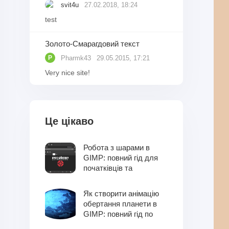
svit4u
27.02.2018, 18:24
test
Золото-Смарагдовий текст
Pharmk43
29.05.2015, 17:21
P
Very nice site!
Це цікаво
Робота з шарами в
GIMP: повний гід для
початківців та
професіоналів
Як створити анімацію
обертання планети в
GIMP: повний гід по
фільтру Spinning Globe