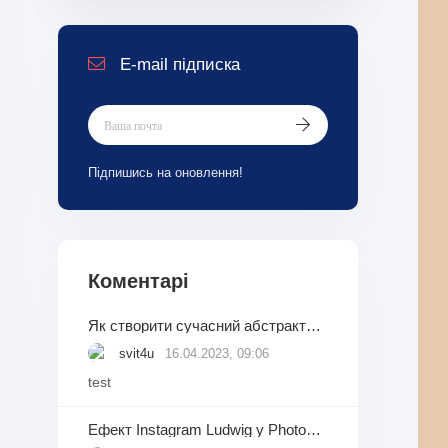
E-mail підписка
Підпишись на оновлення!
Коментарі
Як створити сучасний абстрактний фон із геометричних фігур у Adobe Photoshop
svit4u
16.04.2023, 09:06
test
Ефект Instagram Ludwig у Photoshop