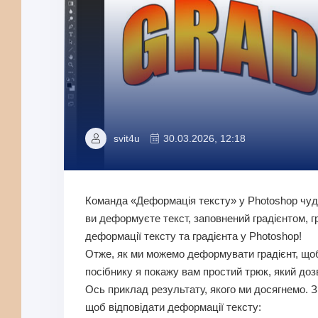
svit4u
30.03.2026, 12:18
Команда «Деформація тексту» у Photoshop чудо
ви деформуєте текст, заповнений градієнтом, г
деформації тексту та градієнта у Photoshop!
Отже, як ми можемо деформувати градієнт, щоб
посібнику я покажу вам простий трюк, який доз
Ось приклад результату, якого ми досягнемо. Зв
щоб відповідати деформації тексту: