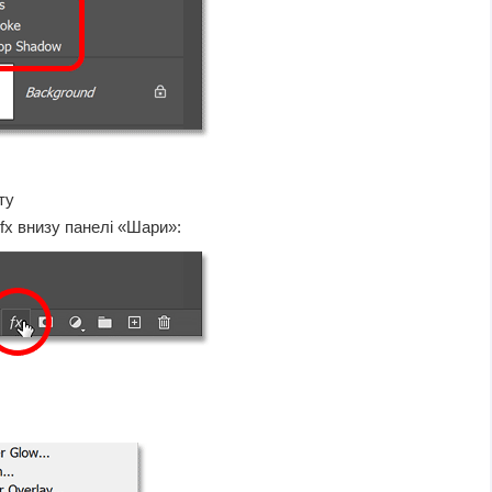
ту
 fx внизу панелі «Шари»: