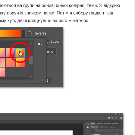
яються на групи на основі їхньої колірної теми. Я відкрию
у поруч із значком папки. Потім я виберу градієнт від
 куті, двічі клацнувши на його мініатюрі: