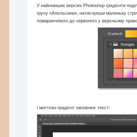
У найновіших версіях Photoshop градієнти поділ
групу «Апельсини», натиснувши маленьку стрілк
помаранчевого до червоного у верхньому правому
І миттєво градієнт заповнює текст: