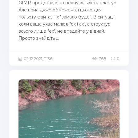
GIMP представлено певну кількість текстур.
Але вона дуже обмежена, і цього для
польоту фантазії їх "замало буде". В ситуації,
коли ваша уява малює "ох і ах", а структур
всього лише "ех", не впадайте у відчай.
Просто знайдіть ...
02.12.2021, 11:36
768
0