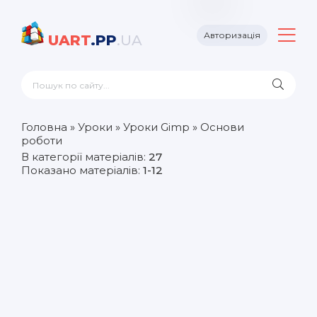
Авторизація
UART
.PP
.UA
Головна
»
Уроки
»
Уроки Gimp
» Основи
роботи
В категорії матеріалів
:
27
Показано матеріалів
:
1-12