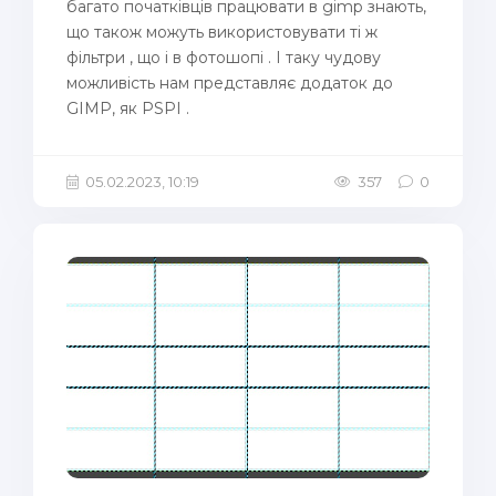
багато початківців працювати в gimp знають,
що також можуть використовувати ті ж
фільтри , що і в фотошопі . І таку чудову
можливість нам представляє додаток до
GIMP, як PSPI .
05.02.2023, 10:19
357
0