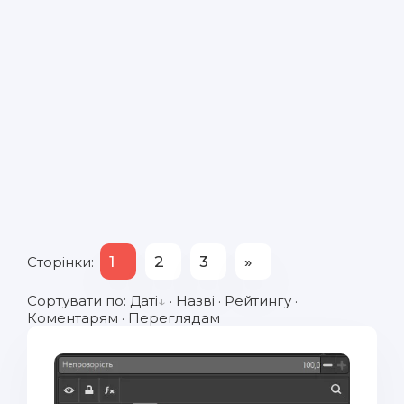
1
2
3
»
Сторінки
:
Сортувати по
:
Даті
·
Назві
·
Рейтингу
·
Коментарям
·
Переглядам