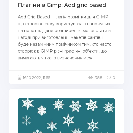
Плагіни в Gimp: Add grid based
Add Grid Based - плагін розмітки для GIMP,
що створює сітку користувача з напрямних
на полотні. Дане розширення може стати в
нагоді при виготовленні макетів сайтів, і
буде незамінним помічником тим, хто часто
створює в GIMP різні графічні об'єкти, що
вимагають чіткого визначення меж.
16.10.2022, 11:55
388
0