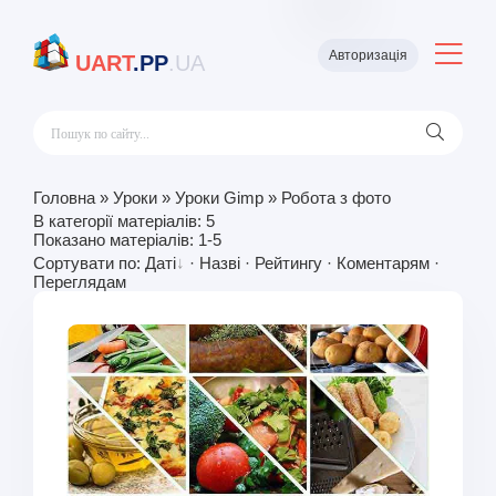
Авторизація
UART
.PP
.UA
Головна
»
Уроки
»
Уроки Gimp
» Робота з фото
В категорії матеріалів
:
5
Показано матеріалів
:
1-5
Сортувати по
:
Даті
·
Назві
·
Рейтингу
·
Коментарям
·
Переглядам