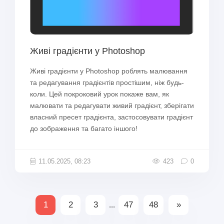
Живі градієнти у Photoshop
Живі градієнти у Photoshop роблять малювання
та редагування градієнтів простішим, ніж будь-
коли. Цей покроковий урок покаже вам, як
малювати та редагувати живий градієнт, зберігати
власний пресет градієнта, застосовувати градієнт
до зображення та багато іншого!
11.05.2025, 08:23
423
0
1
2
3
47
48
»
...