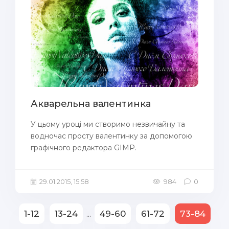
Акварельна валентинка
У цьому уроці ми створимо незвичайну та
водночас просту валентинку за допомогою
графічного редактора GIMP.
29.01.2015, 15:58
984
0
1-12
13-24
49-60
61-72
73-84
...