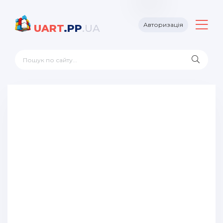
Авторизація
UART
.PP
.UA