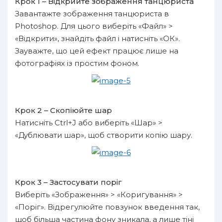
Крок 1 – Відкрийте зображення танцюриста
Завантажте зображення танцюриста в
Photoshop. Для цього виберіть «Файл» >
«Відкрити», знайдіть файл і натисніть «ОК».
Зауважте, що цей ефект працює лише на
фотографіях із простим фоном.
Крок 2 – Скопіюйте шар
Натисніть Ctrl+J або виберіть «Шар» >
«Дублювати шар», щоб створити копію шару.
Крок 3 – Застосувати поріг
Виберіть «Зображення» > «Коригування» >
«Поріг». Відрегулюйте повзунок введення так,
щоб більша частина фону зникала, а лише тіні