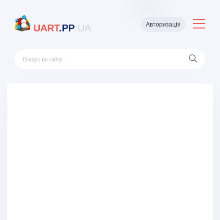
Авторизація
UART
.PP
.UA