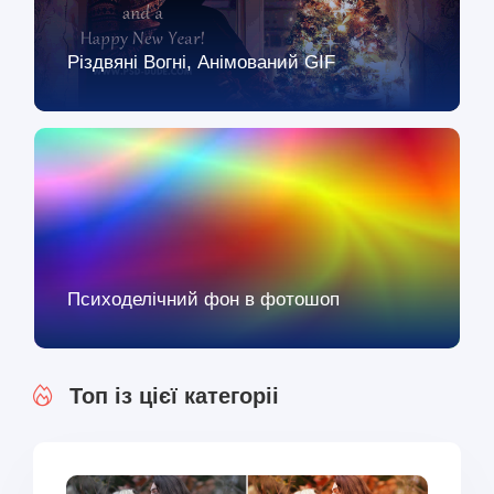
Різдвяні Вогні, Анімований GIF
Психоделічний фон в фотошоп
Топ із цієї категоріі