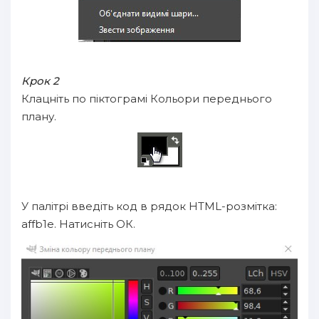
Крок 2
Клацніть по піктограмі Кольори переднього
плану.
У палітрі введіть код в рядок HTML-розмітка:
affb1e. Натисніть ОК.