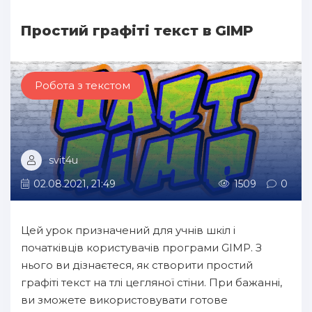
Простий графіті текст в GIMP
Робота з текстом
svit4u
02.08.2021, 21:49
1509
0
Цей урок призначений для учнів шкіл і
початківців користувачів програми GIMP. З
нього ви дізнаєтеся, як створити простий
графіті текст на тлі цегляної стіни. При бажанні,
ви зможете використовувати готове