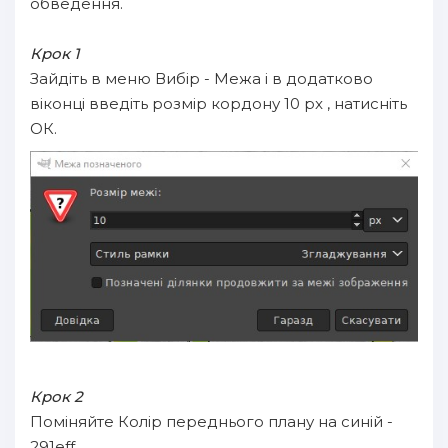
обведення.
Крок 1
Зайдіть в меню Вибір - Межа і в додатково
віконці введіть розмір кордону 10 px , натисніть
ОК.
Крок 2
Поміняйте Колір переднього плану на синій -
291eff.