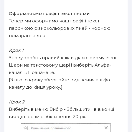
Оформляємо графіті текст тінями
Тепер ми оформимо наш графіті текст
парочкою різнокольорових тіней - чорною і
помаранчевою.
Крок 1
Знову зробіть правий клік в діалоговому вікні
Шари на текстовому шарі і виберіть Альфа-
канал →Позначене.
[З цього кроку зберігайте виділення альфа-
каналу до кінця уроку.]
Крок 2
Виберіть в меню Вибір - Збільшити і в віконці
введіть розмір збільшення 20 px.