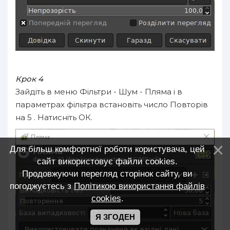
Крок 4
Зайдіть в меню Фільтри - Шум - Пляма і в
параметрах фільтра встановіть число Повторів
на 5 . Натисніть ОК.
Для більш комфортної роботи користувача, цей
сайт використовує файли cookies.
Продовжуючи перегляд сторінок сайту, ви
погоджуєтесь з
Політикою використання файлів
cookies
.
Я ЗГОДЕН