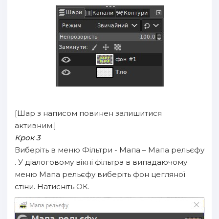
[Шар з написом повинен залишитися
активним.]
Крок 3
Виберіть в меню Фільтри - Мапа – Мапа рельєфу
. У діалоговому вікні фільтра в випадаючому
меню Мапа рельєфу виберіть фон цегляної
стіни. Натисніть ОК.