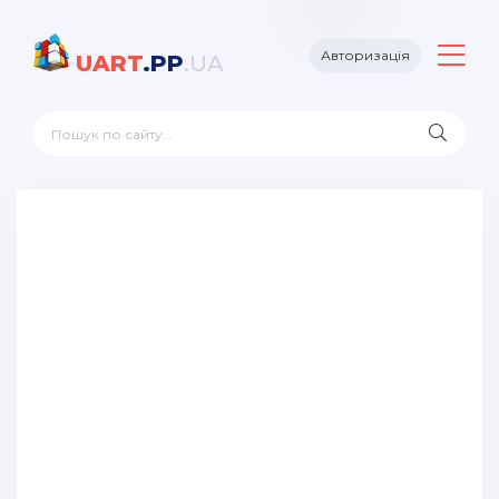
Авторизація
UART
.PP
.UA