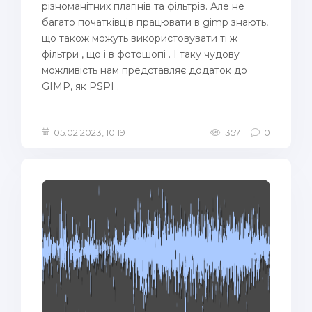
різноманітних плагінів та фільтрів. Але не
багато початківців працювати в gimp знають,
що також можуть використовувати ті ж
фільтри , що і в фотошопі . І таку чудову
можливість нам представляє додаток до
GIMP, як PSPI .
05.02.2023, 10:19
357
0