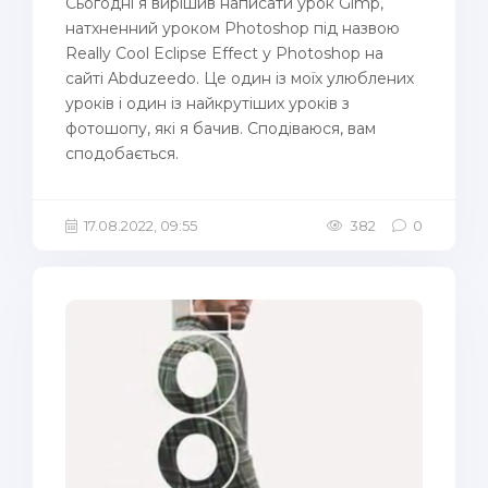
Сьогодні я вирішив написати урок Gimp,
натхненний уроком Photoshop під назвою
Really Cool Eclipse Effect у Photoshop на
сайті Abduzeedo. Це один із моїх улюблених
уроків і один із найкрутіших уроків з
фотошопу, які я бачив. Сподіваюся, вам
сподобається.
17.08.2022, 09:55
382
0