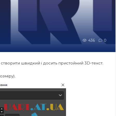
436
0
а створити швидкий і досить пристойний 3D-текст.
озміру).