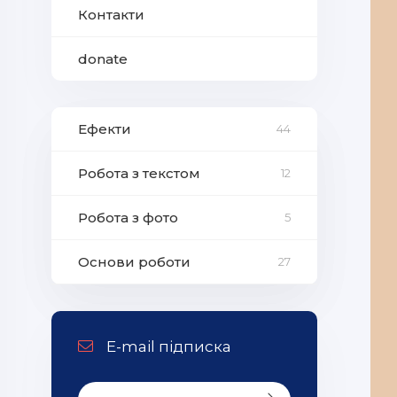
Контакти
donate
Ефекти
44
Робота з текстом
12
Робота з фото
5
Основи роботи
27
E-mail підписка