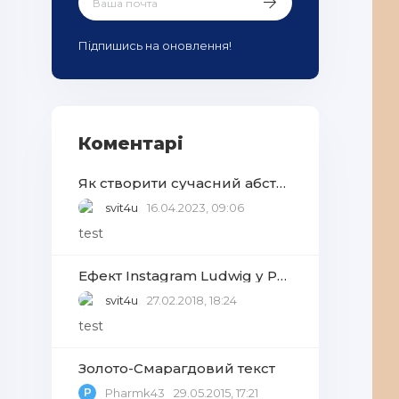
Підпишись на оновлення!
Коментарі
Як створити сучасний абстрактний фон із геометричних фігур у Adobe Photoshop
svit4u
16.04.2023, 09:06
test
Ефект Instagram Ludwig у Photoshop
svit4u
27.02.2018, 18:24
test
Золото-Смарагдовий текст
P
Pharmk43
29.05.2015, 17:21