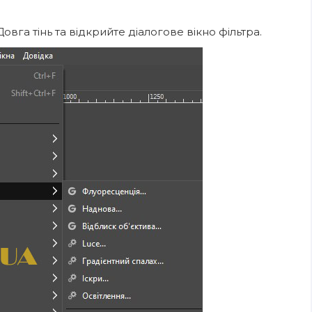
овга тінь та відкрийте діалогове вікно фільтра.