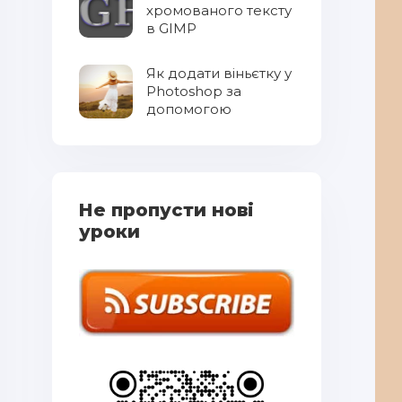
хромованого тексту
в GIMP
Як додати віньєтку у
Photoshop за
допомогою
градієнтів
Не пропусти нові
уроки