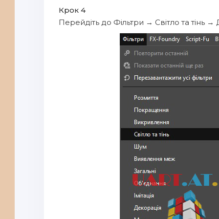
Крок 4
Перейдіть до Фільтри → Світло та тінь → Д