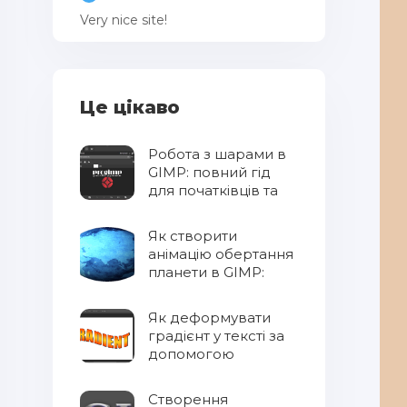
Very nice site!
Це цікаво
Робота з шарами в
GIMP: повний гід
для початківців та
професіоналів
Як створити
анімацію обертання
планети в GIMP:
повний гід по
фільтру Spinning
Як деформувати
Globe
градієнт у тексті за
допомогою
Photoshop
Створення