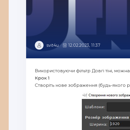
svit4u
12.02.2023, 11:37
Використовуючи фільтр Довгі тіні, можн
Крок 1
Створіть нове зображення (будь-якого р