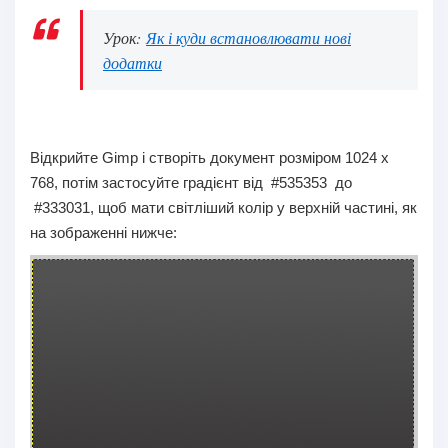
Урок:
Як і куди встановлювати нові
додатки
Відкрийте Gimp і створіть документ розміром 1024 x
768, потім застосуйте градієнт від #535353 до
#333031, щоб мати світліший колір у верхній частині, як
на зображенні нижче: