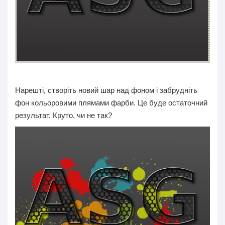
Нарешті, створіть новий шар над фоном і забрудніть
фон кольоровими плямами фарби. Це буде остаточний
результат. Круто, чи не так?