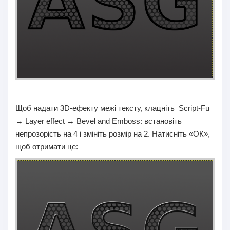
Щоб надати 3D-ефекту межі тексту, клацніть Script-Fu
→ Layer effect → Bevel and Emboss: встановіть
непрозорість на 4 і змініть розмір на 2. Натисніть «ОК»,
щоб отримати це: