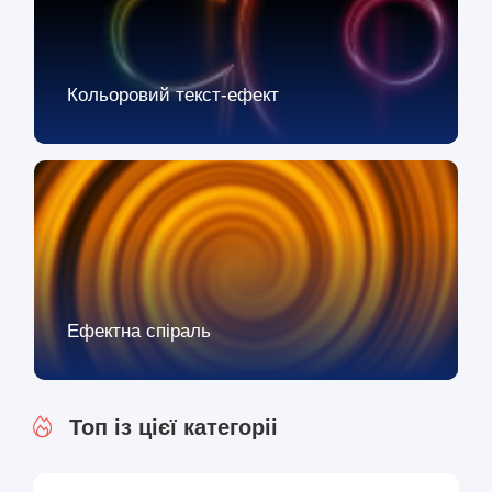
Кольоровий текст-ефект
Ефектна спіраль
Топ із цієї категоріі