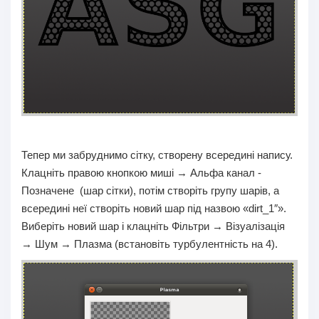
Тепер ми забруднимо сітку, створену всередині напису.
Клацніть правою кнопкою миші → Альфа канал -
Позначене (шар сітки), потім створіть групу шарів, а
всередині неї створіть новий шар під назвою «dirt_1″».
Виберіть новий шар і клацніть Фільтри → Візуалізація
→ Шум → Плазма (встановіть турбулентність на 4).