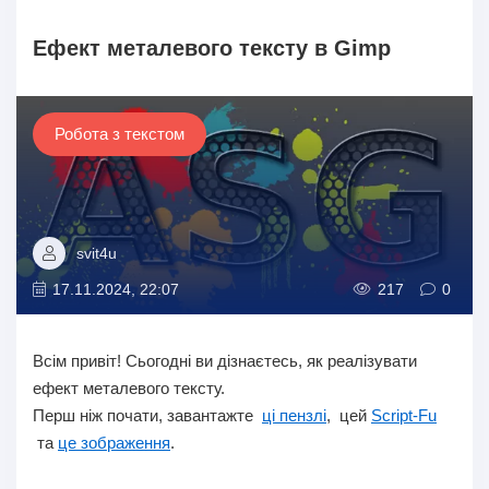
Ефект металевого тексту в Gimp
Робота з текстом
svit4u
17.11.2024, 22:07
217
0
Всім привіт! Сьогодні ви дізнаєтесь, як реалізувати
ефект металевого тексту.
Перш ніж почати, завантажте
ці пензлі
, цей
Script-Fu
та
це зображення
.